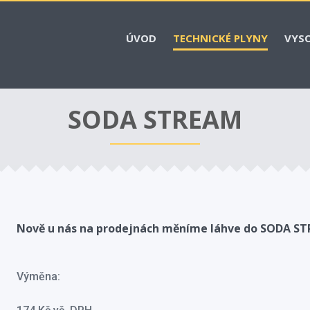
ÚVOD
TECHNICKÉ PLYNY
VYSO
SODA STREAM
Nově u nás na prodejnách měníme láhve do SODA ST
Výměna: