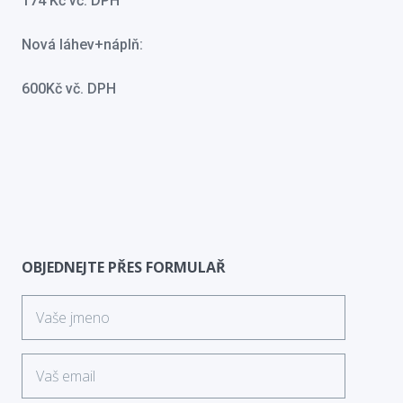
174 Kč vč. DPH
Nová láhev+náplň:
600Kč vč. DPH
OBJEDNEJTE PŘES FORMULAŘ