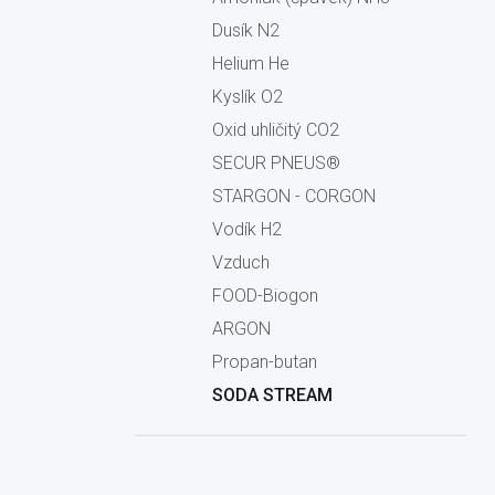
Dusík N2
Helium He
Kyslík O2
Oxid uhličitý CO2
SECUR PNEUS®
STARGON - CORGON
Vodík H2
Vzduch
FOOD-Biogon
ARGON
Propan-butan
SODA STREAM