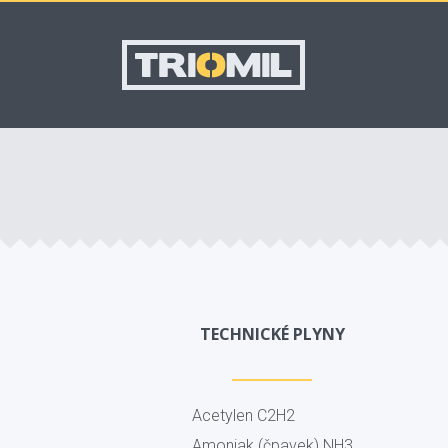
TECHNICKÉ PLYNY
Acetylen C2H2
Amoniak (čpavek) NH3